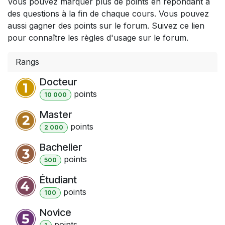
Vous pouvez marquer plus de points en répondant à
des questions à la fin de chaque cours. Vous pouvez
aussi gagner des points sur le forum. Suivez ce lien
pour connaître les règles d'usage sur le forum.
Rangs
Docteur
point
s
10 000
Master
point
s
2 000
Bachelier
point
s
500
Étudiant
point
s
100
Novice
point
s