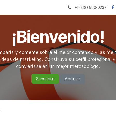
ns
Salle de presse
E-learning
Emplois
+1 (418) 990-0237
¡Bienvenido!
parta y comente sobre el mejor contenido y las mej
ideas de marketing. Construya su perfil profesional y
conviértase en un mejor mercadólogo.
S'inscrire
Annuler
e