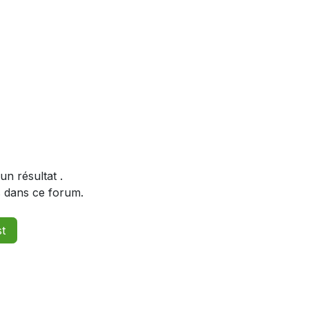
un résultat
.
s dans ce forum.
st